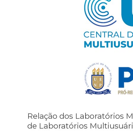
Laboratórios
Multiusuários
credenciados
à
Central
de
Laboratórios
Multiusuários
da
UENP
–
CLMU
Relação dos Laboratórios M
de Laboratórios Multiusuá