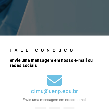
FALE CONOSCO
envie uma mensagem em nosso e-mail ou
redes sociais
clmu@uenp.edu.br
Envie uma mensagem em nosso e-mail
F
I
L