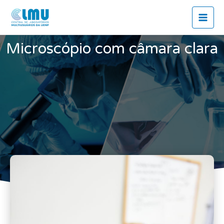
Ir
Mai
para
Men
o
conteúdo
Microscópio com câmara clara