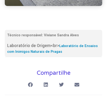
Técnico responsável: Viviane Sandra Alves
Laboratório de Origem<br>
Laboratório de Ensaios
com Inimigos Naturais de Pragas
Compartilhe
S
S
S
S
h
h
h
h
a
a
a
a
r
r
r
r
e
e
e
e