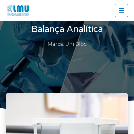
Ir
Mai
para
Men
o
conteúdo
Balança Analítica
Marca: Uni Bloc